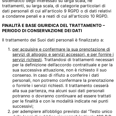
sistematico degli interessati su larga scala, né
trattamenti, su larga scala, di categorie particolari di
dati personali di cui all'articolo 9 RGPD o di dati relativi
a condanne penali e a reati di cui all'articolo 10 RGPD.
FINALITÀ E BASE GIURIDICA DEL TRATTAMENTO –
PERIODO DI CONSERVAZIONE DEI DATI
Il trattamento dei Suoi dati personali è finalizzato a:
per acquisire e confermare la sua prenotazione di
servizi di alloggio e servizi accessori, e per fornire i
servizi richiesti
. Trattandosi di trattamenti necessari
per la definizione dell’accordo contrattuale e per la
sua successiva attuazione, non è richiesto il suo
consenso. In caso di rifiuto a conferire i dati
personali, non potremo confermare la prenotazione
o fornirle i servizi richiesti. Il trattamento cesserà
alla sua partenza, ma alcuni suoi dati personali
potranno o dovranno continuare ad essere trattati
per le finalità e con le modalità indicate nei punti
successivi;
per adempiere all’obbligo previsto dal “Testo unico