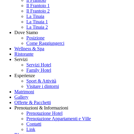
Il Frantoio
Il Frantoio 1
Il Frantoio 2
La Tinaia
La Tinaia 1
La Tinaia 2
Dove Siamo
Posizione
Come Raggiungerci
Wellness & Spa
Ristorante
Servizi
Servizi Hotel
Family Hotel
Esperienze
Sport & Attività
Visitare i dintorni
Matrimoni
Gallery
Offerte & Pacchetti
Prenotazioni & Informazioni
Prenotazione Hotel
Prenotazione Appartamenti e Ville
Contatti
Link