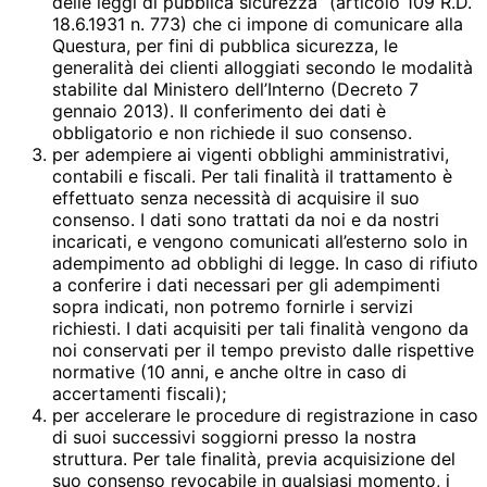
delle leggi di pubblica sicurezza” (articolo 109 R.D.
18.6.1931 n. 773) che ci impone di comunicare alla
Questura, per fini di pubblica sicurezza, le
generalità dei clienti alloggiati secondo le modalità
stabilite dal Ministero dell’Interno (Decreto 7
gennaio 2013). Il conferimento dei dati è
obbligatorio e non richiede il suo consenso.
per adempiere ai vigenti obblighi amministrativi,
contabili e fiscali. Per tali finalità il trattamento è
effettuato senza necessità di acquisire il suo
consenso. I dati sono trattati da noi e da nostri
incaricati, e vengono comunicati all’esterno solo in
adempimento ad obblighi di legge. In caso di rifiuto
a conferire i dati necessari per gli adempimenti
sopra indicati, non potremo fornirle i servizi
richiesti. I dati acquisiti per tali finalità vengono da
noi conservati per il tempo previsto dalle rispettive
normative (10 anni, e anche oltre in caso di
accertamenti fiscali);
per accelerare le procedure di registrazione in caso
di suoi successivi soggiorni presso la nostra
struttura. Per tale finalità, previa acquisizione del
suo consenso revocabile in qualsiasi momento, i