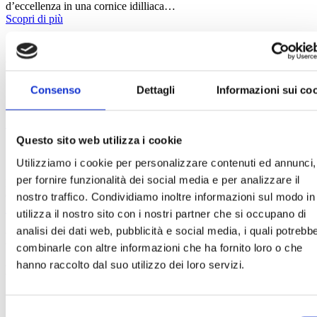
d’eccellenza in una cornice idilliaca…
Scopri di più
Il tartufo in cucina - Crostini di tartufi
bianchi
Consenso
Dettagli
Informazioni sui co
Ingredienti per 12 crostini: 12 fette di pan carré, 50 gr. di tartufi
bianchi, 50gr.…
Scopri di più
Questo sito web utilizza i cookie
Scopri la Toscana in e-bike
Utilizziamo i cookie per personalizzare contenuti ed annunci,
per fornire funzionalità dei social media e per analizzare il
La Toscana e le verdi campagne in cui è immerso il Monsignor della
Casa Country…
nostro traffico. Condividiamo inoltre informazioni sul modo in
Scopri di più
utilizza il nostro sito con i nostri partner che si occupano di
analisi dei dati web, pubblicità e social media, i quali potrebb
Le nostre offerte esclusive
combinarle con altre informazioni che ha fornito loro o che
hanno raccolto dal suo utilizzo dei loro servizi.
Le nostre proposte per la tua vacanza di charme
Campagna "Amore Mio"
Selezione