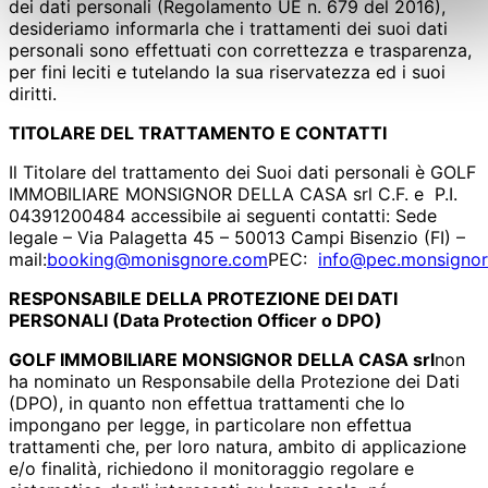
dei dati personali (Regolamento UE n. 679 del 2016),
desideriamo informarla che i trattamenti dei suoi dati
personali sono effettuati con correttezza e trasparenza,
per fini leciti e tutelando la sua riservatezza ed i suoi
diritti.
TITOLARE DEL TRATTAMENTO E CONTATTI
Il Titolare del trattamento dei Suoi dati personali è GOLF
IMMOBILIARE MONSIGNOR DELLA CASA srl C.F. e P.I.
04391200484 accessibile ai seguenti contatti: Sede
legale – Via Palagetta 45 – 50013 Campi Bisenzio (FI) –
mail:
booking@monisgnore.com
PEC:
info@pec.monsigno
RESPONSABILE DELLA PROTEZIONE DEI DATI
PERSONALI (Data Protection Officer o DPO)
GOLF IMMOBILIARE MONSIGNOR DELLA CASA srl
non
ha nominato un Responsabile della Protezione dei Dati
(DPO), in quanto non effettua trattamenti che lo
impongano per legge, in particolare non effettua
trattamenti che, per loro natura, ambito di applicazione
e/o finalità, richiedono il monitoraggio regolare e