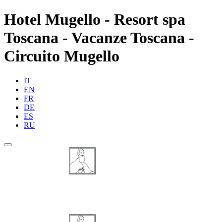
Hotel Mugello - Resort spa
Toscana - Vacanze Toscana -
Circuito Mugello
IT
EN
FR
DE
ES
RU